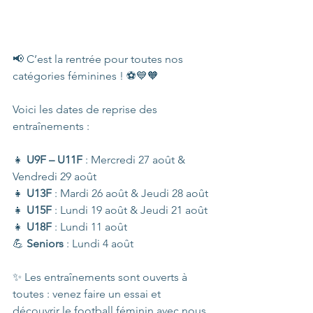
📢 C’est la rentrée pour toutes nos 
catégories féminines ! ⚽💙🧡
Voici les dates de reprise des 
entraînements :
👧 
U9F – U11F
 : Mercredi 27 août & 
Vendredi 29 août
👧 
U13F
 : Mardi 26 août & Jeudi 28 août
👧 
U15F
 : Lundi 19 août & Jeudi 21 août
👧 
U18F
 : Lundi 11 août
💪 
Seniors
 : Lundi 4 août
✨ Les entraînements sont ouverts à 
toutes : venez faire un essai et 
découvrir le football féminin avec nous 