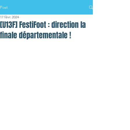
Post
17 févr. 2024
[U13F] FestiFoot : direction la
finale départementale !